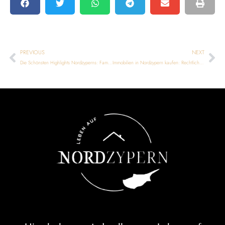
PREVIOUS
NEXT
Die Schönsten Highlights Nordzyperns: Famagusta, Salamis, Bellapais Und Der Unberührte Golden Beach
Immobilien in Nordzypern kaufen: Rechtliche Schritte, Markttrends und eine durchdachte Investitionsstrategie