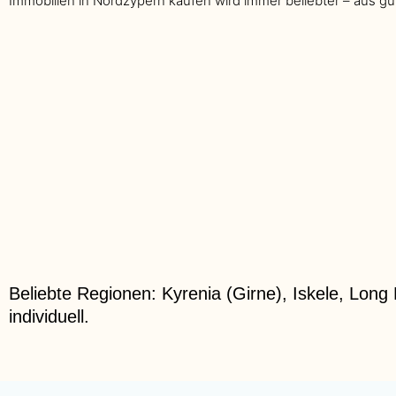
Immobilien in Nordzypern kaufen wird immer beliebter – aus g
Beliebte Regionen: Kyrenia (Girne), Iskele, Lon
individuell.