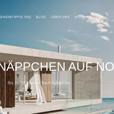
EHEIMTIPPS/ FAQ
BLOG
ÜBER UNS
KONTAKT
HNÄPPCHEN AUF N
Bis zu 70 % unter Bauträgerpreis