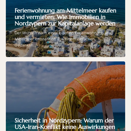
Ferienwohnung am Mittelmeer kaufen
und vermieten: Wie Immobilien in
Nordzypern zur Kapitalanlage werden
Der Wunsch nach einer eigenen Ferienwohnung am
Mittelmeer entsteht oft aus einem einfachen
Gedanken:...
Sicherheit in Nordzypern: Warum der
USA-Iran-Konflikt keine Auswirkungen