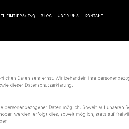
EHEIMTIPPS/ FAQ
BLOG
ÜBER UNS
KONTAKT
önlichen Daten sehr ernst. Wir behandeln Ihre personenbez
owie dieser Datenschutzerklärung.
abe personenbezogener Daten möglich. Soweit auf unseren 
oben werden, erfolgt dies, soweit möglich, stets auf freiwi
ben.