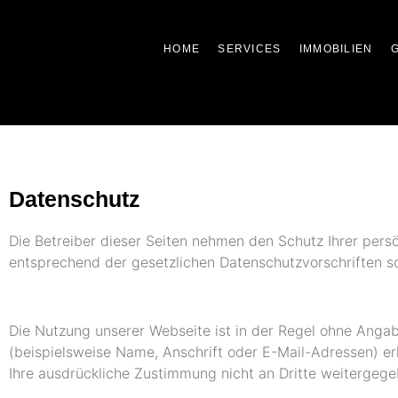
HOME
SERVICES
IMMOBILIEN
G
Datenschutz
Die Betreiber dieser Seiten nehmen den Schutz Ihrer pers
entsprechend der gesetzlichen Datenschutzvorschriften s
Die Nutzung unserer Webseite ist in der Regel ohne Ang
(beispielsweise Name, Anschrift oder E-Mail-Adressen) erh
Ihre ausdrückliche Zustimmung nicht an Dritte weitergege